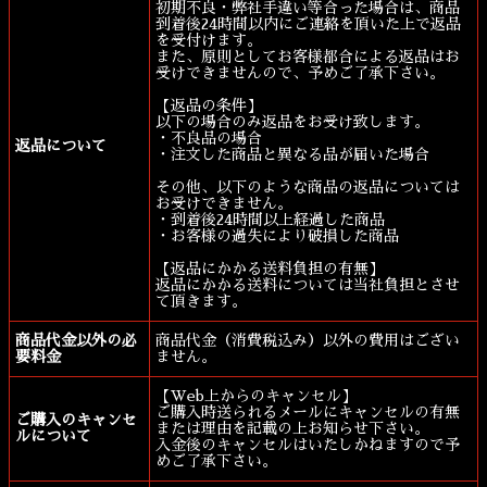
初期不良・弊社手違い等合った場合は、商品
到着後24時間以内にご連絡を頂いた上で返品
を受付けます。
また、原則としてお客様都合による返品はお
受けできませんので、予めご了承下さい。
【返品の条件】
以下の場合のみ返品をお受け致します。
・不良品の場合
返品について
・注文した商品と異なる品が届いた場合
その他、以下のような商品の返品については
お受けできません。
・到着後24時間以上経過した商品
・お客様の過失により破損した商品
【返品にかかる送料負担の有無】
返品にかかる送料については当社負担とさせ
て頂きます。
商品代金以外の必
商品代金（消費税込み）以外の費用はござい
要料金
ません。
【Web上からのキャンセル】
ご購入時送られるメールにキャンセルの有無
ご購入のキャンセ
または理由を記載の上お知らせ下さい。
ルについて
入金後のキャンセルはいたしかねますので予
めご了承下さい。