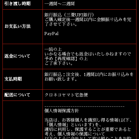
引き渡し時期
一週間〜二週間
銀行振込（三菱UFJ銀行）
ご購入確定後一週間以内に金額振り込みを完
了させて下さい。
お支払い方法
PayPal
一読の上
いかなる場合でも返金はいたしかねますので
返金について
予め【再度確認】の上
ご了承下さい。
銀行振込：注文後、1週間以内にお振り込みを
支払時期
お願い致します。
配送について
クロネコヤマト宅急便
-------------------------------------
個人情報保護方針
当店は、お客様個人を識別し得る情報(以下、
「個人情報」といいます)を、
適切に利用し、保護することが重要であると
考え、個人情報の保護について
以下のように会社として取り組むことをお約