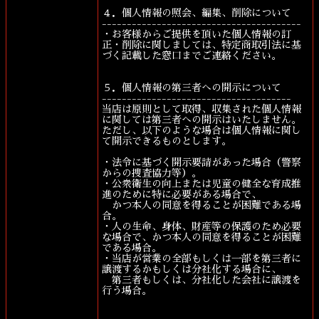
４．個人情報の照会、編集、削除について
----------------------------------------
・お客様からご提供を頂いた個人情報の訂
正・削除に関しましては、特定商取引法に基
づく記載した窓口までご連絡ください。
５．個人情報の第三者への開示について
--------------------------------------
当店は原則として取得、収集された個人情報
に関しては第三者への開示はいたしません。
ただし、以下のような場合は個人情報に関し
て開示できるものとします。
・法令に基づく開示要請があった場合（警察
からの捜査協力等）。
・公衆衛生の向上または児童の健全な育成推
進のために特に必要がある場合で、
かつ本人の同意を得ることが困難である場
合。
・人の生命、身体、財産等の保護のため必要
な場合で、かつ本人の同意を得ることが困難
である場合。
・当店が営業の全部もしくは一部を第三者に
譲渡するかもしくは分社化する場合に、
第三者もしくは、分社化した会社に譲渡を
行う場合。